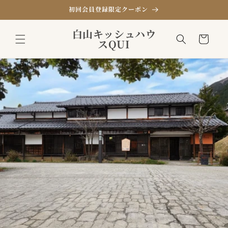
コンテ
初回会員登録限定クーポン
ンツに
進む
カ
白山キッシュハウ
ー
スQUI
ト