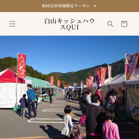
コンテ
初回会員登録限定クーポン
ンツに
進む
カ
白山キッシュハウ
ー
スQUI
ト